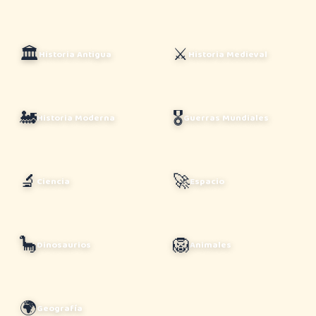
🏛️
⚔️
Historia Antigua
Historia Medieval
🚂
🎖️
Historia Moderna
Guerras Mundiales
🔬
🚀
Ciencia
Espacio
🦕
🦁
Dinosaurios
Animales
🌍
Geografía