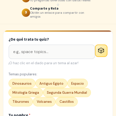
10 preguntas divertidas con datos reales
Comparte y Reta
3
Obtén un enlace para compartir con
amigos
¿De qué trata tu quiz?
🎲
¡O haz clic en el dado para un tema al azar!
Temas populares:
Dinosaurios
Antiguo Egipto
Espacio
Mitología Griega
Segunda Guerra Mundial
Tiburones
Volcanes
Castillos
Tu nombre
*