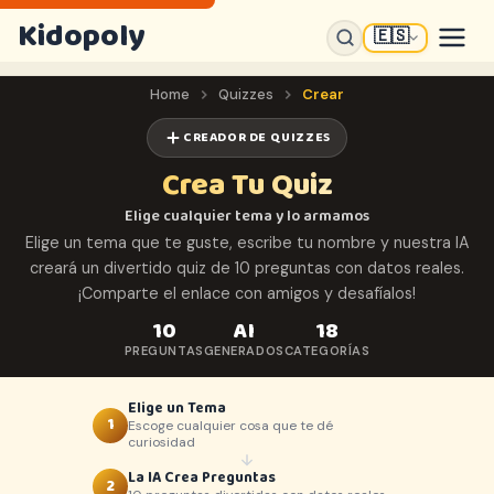
Kidopoly
🇪🇸
Home
Quizzes
Crear
CREADOR DE QUIZZES
Crea Tu Quiz
Elige cualquier tema y lo armamos
Elige un tema que te guste, escribe tu nombre y nuestra IA
creará un divertido quiz de 10 preguntas con datos reales.
¡Comparte el enlace con amigos y desafíalos!
10
AI
18
PREGUNTAS
GENERADOS
CATEGORÍAS
Elige un Tema
1
Escoge cualquier cosa que te dé
curiosidad
La IA Crea Preguntas
2