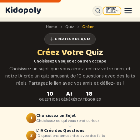
Kidopoly
🇫🇷
Home
Quiz
Créer
CRÉATEUR DE QUIZ
Créez Votre Quiz
Choisissez un sujet et on s'en occupe
Choisissez un sujet que vous aimez, entrez votre nom, et
notre IA crée un quiz amusant de 10 questions avec des faits
réels. Partagez le lien avec vos amis et défiez-les !
10
AI
18
QUESTIONS
GÉNÉRÉS
CATÉGORIES
Choisissez un Sujet
1
Choisissez ce qui vous rend curieux
L'IA Crée des Questions
2
10 questions amusantes avec des faits