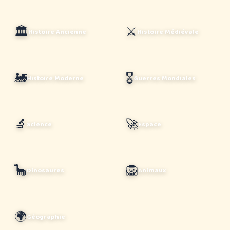
🏛️
⚔️
Histoire Ancienne
Histoire Médiévale
🚂
🎖️
Histoire Moderne
Guerres Mondiales
🔬
🚀
Science
Espace
🦕
🦁
Dinosaures
Animaux
🌍
Géographie