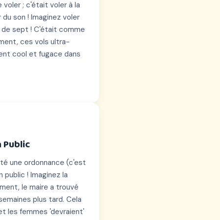
oler ; c'était voler à la
r du son ! Imaginez voler
u de sept ! C'était comme
ent, ces vols ultra-
ment cool et fugace dans
 Public
opté une ordonnance (c'est
 public ! Imaginez la
ment, le maire a trouvé
semaines plus tard. Cela
et les femmes 'devraient'