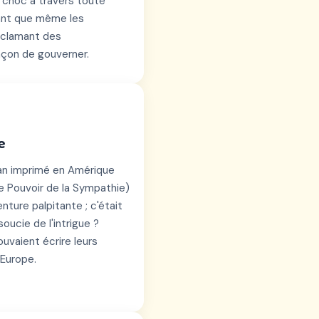
e choc à travers toute
rant que même les
réclamant des
façon de gouverner.
e
man imprimé en Amérique
e Pouvoir de la Sympathie)
nture palpitante ; c'était
oucie de l'intrigue ?
ouvaient écrire leurs
 Europe.