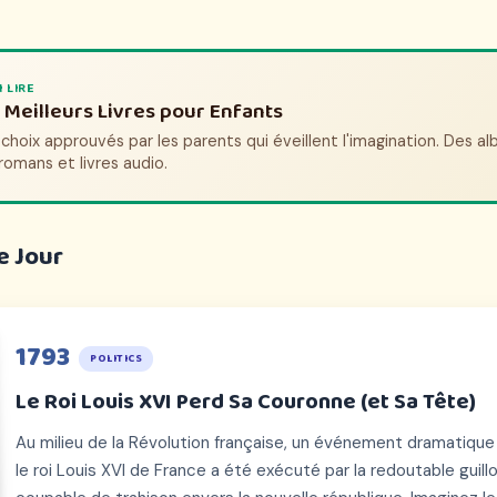
I REGARDER
 LIRE
ms et Séries d'Histoire pour Enfants
 Meilleurs Livres pour Enfants
choix approuvés par les parents qui donnent vie à l'histoire. Des
choix approuvés par les parents qui éveillent l'imagination. Des a
ntures animées aux documentaires épiques.
romans et livres audio.
e Jour
1793
POLITICS
Le Roi Louis XVI Perd Sa Couronne (et Sa Tête)
Au milieu de la Révolution française, un événement dramatique 
le roi Louis XVI de France a été exécuté par la redoutable guillo