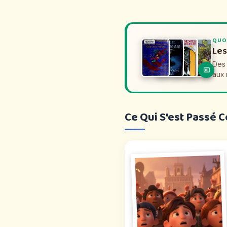
QUO
QUOI
Fil
Les
Des 
Des 
ave
aux 
Ce Qui S'est Passé C