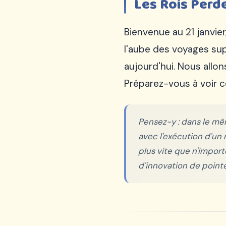
Les Rois Perd
Sign Up Free
100% FREE
Bienvenue au 21 janvier
We respect your privacy. Unsubscribe anytime.
l'aube des voyages sup
aujourd'hui. Nous allon
Préparez-vous à voir 
Pensez-y : dans le mêm
avec l'exécution d'un 
plus vite que n'impor
d'innovation de pointe