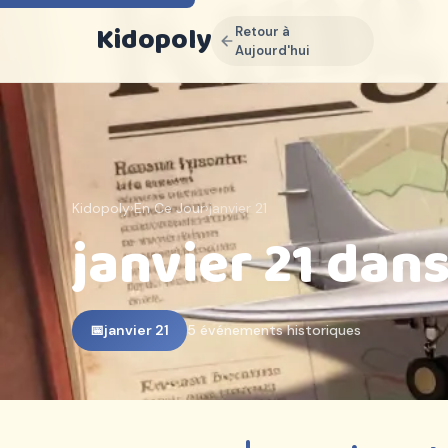
Kidopoly
Retour à
K
Aujourd'hui
Sign up for discounts, free
content and free weekly
events guides
Join parents and educators who use
Kidopoly
Kidopoly
›
En Ce Jour
›
janvier 21
Early access to new activities and
janvier 21 dans
printables
Exclusive subscriber discounts
FREE EBOOK INCLUDED
10 Façons Dont les Enfants
📅
janvier 21
5 événements historiques
Apprennent Vraiment
Ce que dit la science (que les écoles
ignorent souvent)