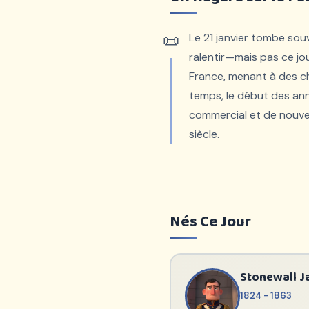
Le 21 janvier tombe souv
ralentir—mais pas ce jou
France, menant à des c
temps, le début des an
commercial et de nouvel
siècle.
Nés Ce Jour
Stonewall J
1824 - 1863