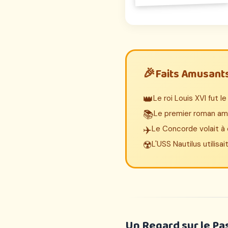
Faits Amusants 
👑
Le roi Louis XVI fut 
📚
Le premier roman amé
✈️
Le Concorde volait à e
☢️
L'USS Nautilus utilisai
Un Regard sur le Pa