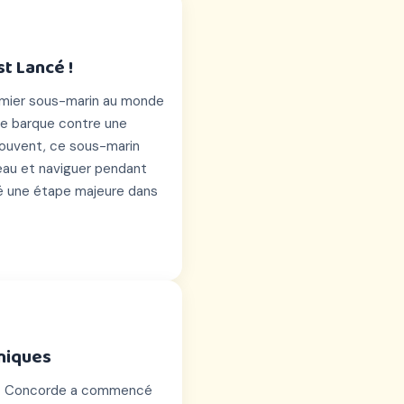
t Lancé !
premier sous-marin au monde
ne barque contre une
 souvent, ce sous-marin
'eau et naviguer pendant
té une étape majeure dans
niques
e jet Concorde a commencé