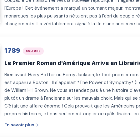
coupable de trahison envers la nouvelle république. Imaginez l
l'Europe ! Cet événement a marqué un tournant majeur, mont
monarques les plus puissants n'étaient pas à l'abri du peuple 
changements. Il a véritablement signalé la fin d'une ancienne 
1789
CULTURE
Le Premier Roman d'Amérique Arrive en Librairi
Bien avant Harry Potter ou Percy Jackson, le tout premier ro
est apparu à Boston ! Il s'appelait *The Power of Sympathy* (L
de William Hill Brown. Ne vous attendez pas à une histoire d'ave
plutôt un drame à l'ancienne sur les mauvais choix. Mais qui se s
C'était une affaire énorme ! Cela prouvait que les Américains p
propres histoires, et pas seulement copier ce qu'ils lisaient en
En savoir plus