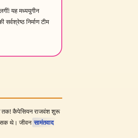
गीं! यह मध्ययुगीन
सर्वश्रेष्ठ निर्माण टीम
तक! कैपेसियन राजवंश शुरू
य शासक थे। जीवन
सामंतवाद