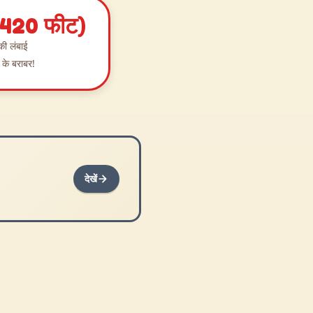
(420 फीट)
 की लंबाई
 के बराबर!
देखें