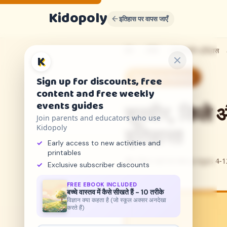
Kidopoly
इतिहास पर वापस जाएँ
होम
सीखें
मध्यकालीन इतिहास
K
Medieval History
Sign up for discounts, free
content and free weekly
events guides
शूरवीर, किले औ
Join parents and educators who use
Kidopoly
इतिहास!
Early access to new activities and
printables
5 मिनट पढ़ने का समय
Ages 4-1
Exclusive subscriber discounts
FREE EBOOK INCLUDED
बच्चे वास्तव में कैसे सीखते हैं - 10 तरीके
विज्ञान क्या कहता है (जो स्कूल अक्सर अनदेखा
करते हैं)