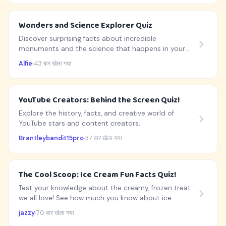
Wonders and Science Explorer Quiz
Discover surprising facts about incredible
monuments and the science that happens in your
daily life!
Alfie
43 बार खेला गया
YouTube Creators: Behind the Screen Quiz!
Explore the history, facts, and creative world of
YouTube stars and content creators.
Brantleybandit15pro
37 बार खेला गया
The Cool Scoop: Ice Cream Fun Facts Quiz!
Test your knowledge about the creamy, frozen treat
we all love! See how much you know about ice
cream's history and science.
jazzy
70 बार खेला गया