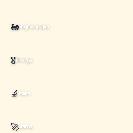
🚂
आधुनिक इतिहास
🎖️
विश्व युद्ध
🔬
विज्ञान
🚀
अंतरिक्ष