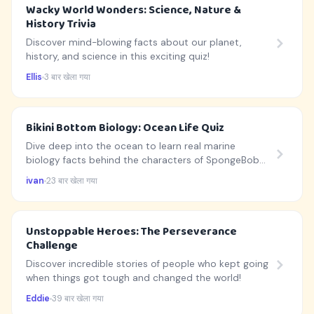
Wacky World Wonders: Science, Nature &
History Trivia
Discover mind-blowing facts about our planet,
history, and science in this exciting quiz!
Ellis
3 बार खेला गया
Bikini Bottom Biology: Ocean Life Quiz
Dive deep into the ocean to learn real marine
biology facts behind the characters of SpongeBob
SquarePants!
ivan
23 बार खेला गया
Unstoppable Heroes: The Perseverance
Challenge
Discover incredible stories of people who kept going
when things got tough and changed the world!
Eddie
39 बार खेला गया