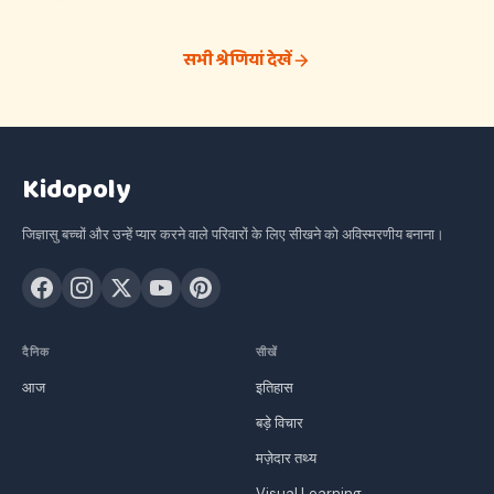
सभी श्रेणियां देखें
Kidopoly
जिज्ञासु बच्चों और उन्हें प्यार करने वाले परिवारों के लिए सीखने को अविस्मरणीय बनाना।
दैनिक
सीखें
आज
इतिहास
बड़े विचार
मज़ेदार तथ्य
Visual Learning