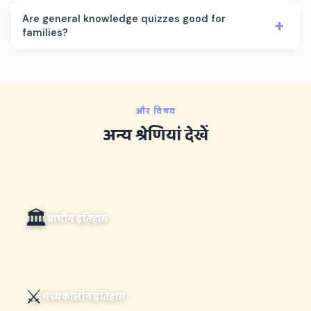
Are general knowledge quizzes good for
+
families?
और विषय
अन्य श्रेणियां देखें
🏛️
प्राचीन इतिहास
⚔️
मध्यकालीन इतिहास