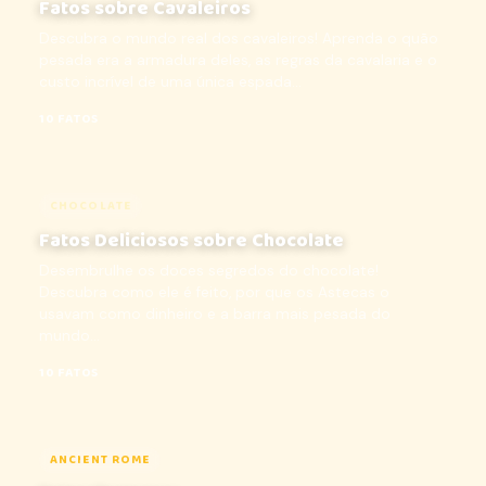
Fatos sobre Cavaleiros
Descubra o mundo real dos cavaleiros! Aprenda o quão
pesada era a armadura deles, as regras da cavalaria e o
custo incrível de uma única espada...
10 FATOS
CHOCOLATE
Fatos Deliciosos sobre Chocolate
Desembrulhe os doces segredos do chocolate!
Descubra como ele é feito, por que os Astecas o
usavam como dinheiro e a barra mais pesada do
mundo...
10 FATOS
ANCIENT ROME