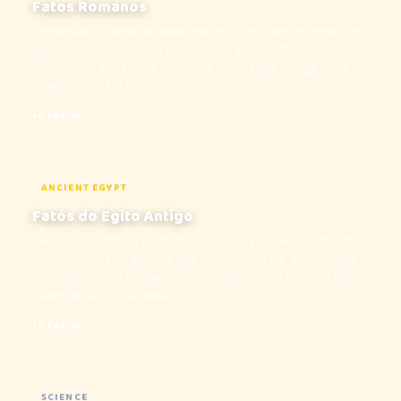
Fatos Romanos
Descubra 10 fatos incríveis sobre o Império Romano, do
tamanho do Coliseu a quanto tempo ele durou!
Prepare-se para uma aventura na história antiga para
crianças de 4 a 12 anos...
10 FATOS
ANCIENT EGYPT
Fatos do Egito Antigo
Descubra 10 fatos incríveis sobre o Egito Antigo, desde o
tamanho das pirâmides até os milhares de deuses que
eles adoravam! Prepare-se para explorar a história para
crianças de 4 a 12 anos...
10 FATOS
SCIENCE