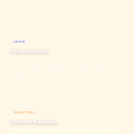
sobre o T-Rex, fósseis e a Era Mesozoica para crianças
de 4 a 12 anos!...
10 FATOS
SPACE
Fatos Espaciais
Decole com 10 fatos específicos e surpreendentes sobre
planetas, buracos negros e a ISS! Prepare-se para dizer:
'Espera, O QUÊ?!' Uma aventura espacial incrível para
idades de 4 a 12 anos...
10 FATOS
BASKETBALL
Fatos de Basquete
Descubra fatos incríveis sobre basquete para crianças!