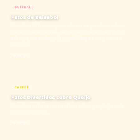
BASEBALL
Fatos de Beisebol
Descubra 10 fatos surpreendentes e específicos sobre
beisebol para crianças, desde o arremesso mais rápido
até o jogo mais longo já jogado! Prepare-se para uma
aventura...
10 FATOS
CHEESE
Fatos Divertidos sobre Queijo
Descubra os fatos mais incríveis sobre queijo! Aprenda
sobre queijo de 3...
10 FATOS