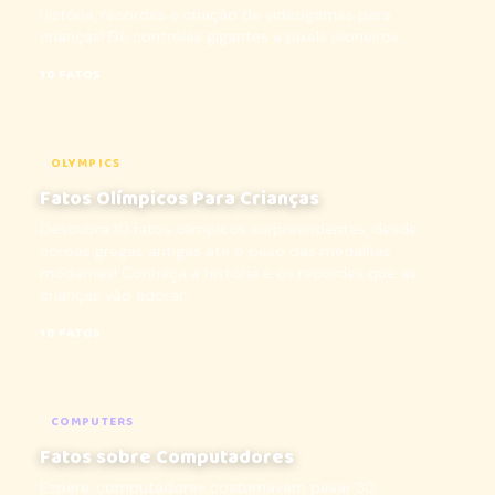
história, recordes e criação de videogames para
crianças! De controles gigantes a pixels pioneiros...
10 FATOS
OLYMPICS
Fatos Olímpicos Para Crianças
Descubra 10 fatos olímpicos surpreendentes, desde
coroas gregas antigas até o peso das medalhas
modernas! Conheça a história e os recordes que as
crianças vão adorar...
10 FATOS
COMPUTERS
Fatos sobre Computadores
Espere, computadores costumavam pesar 30