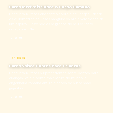
Fatos Incríveis Sobre o Corpo Humano
Descubra 10 fatos chocantes sobre o seu corpo—desde
os quilômetros de vasos sanguíneos até a velocidade de
um espirro! Desvende os segredos do seu cérebro,
coração e DNA...
10 FATOS
BRIDGES
Fatos Sobre Pontes Para Crianças
Descubra 10 fatos surpreendentes sobre pontes para
crianças! Veja a ponte mais longa do mundo, a
engenharia romana antiga e cabos de suspensão
gigantes...
10 FATOS