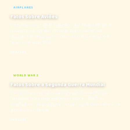
AIRPLANES
Fatos Sobre Aviões
Do primeiro voo de 12 segundos dos Irmãos Wright à
potência maciça dos motores a jato modernos,
descubra 10 fatos surpreendentes sobre aviões que
farão você dizer 'UAU!'...
10 FATOS
WORLD WAR 2
Fatos Sobre a Segunda Guerra Mundial
Desvende os segredos da Segunda Guerra Mundial!
Descubra fatos surpreendentes sobre o Dia D, os
decifradores de códigos e a escala épica dessa aventura
global para crianças...
10 FATOS