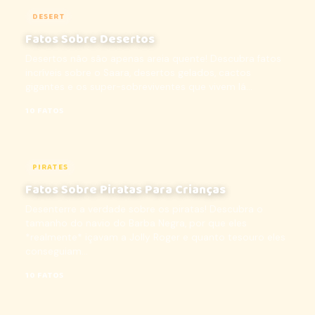
DESERT
Fatos Sobre Desertos
Desertos não são apenas areia quente! Descubra fatos
incríveis sobre o Saara, desertos gelados, cactos
gigantes e os super-sobreviventes que vivem lá...
10 FATOS
PIRATES
Fatos Sobre Piratas Para Crianças
Desenterre a verdade sobre os piratas! Descubra o
tamanho do navio do Barba Negra, por que eles
*realmente* içavam a Jolly Roger e quanto tesouro eles
conseguiam...
10 FATOS