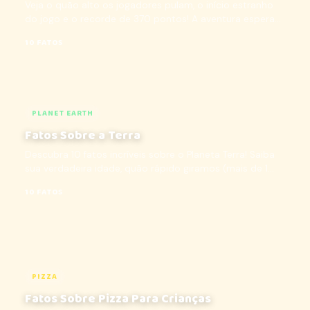
Veja o quão alto os jogadores pulam, o início estranho
do jogo e o recorde de 370 pontos! A aventura espera...
10 FATOS
PLANET EARTH
Fatos Sobre a Terra
Descubra 10 fatos incríveis sobre o Planeta Terra! Saiba
sua verdadeira idade, quão rápido giramos (mais de 1...
10 FATOS
PIZZA
Fatos Sobre Pizza Para Crianças