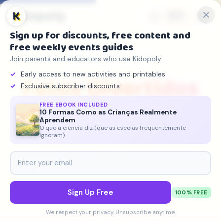
Kidopoly
K
🇧🇷
Sign up for discounts, free content and
free weekly events guides
10 FATOS DIVERTIDOS
Join parents and educators who use Kidopoly
Early access to new activities and printables
Fatos Divertidos
Exclusive subscriber discounts
para Criancas
FREE EBOOK INCLUDED
10 Formas Como as Crianças Realmente
Aprendem
O que a ciência diz (que as escolas frequentemente
Fatos incriveis sobre espaco, dinossauros, animais, historia
ignoram)
e mais. Cada tema tem 10 fatos incriveis que voce precisa
saber!
470+
47
5
FATOS
TEMAS
IDIOMAS
Sign Up Free
100% FREE
We respect your privacy. Unsubscribe anytime.