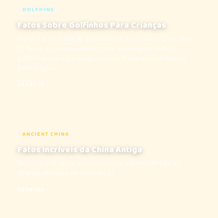
DOLPHINS
Fatos Sobre Golfinhos Para Crianças
Mergulhe na zona de genialidade do oceano! Descubra
10 fatos surpreendentes sobre a inteligência dos
golfinhos, superpoderes sônicos e sua incrível árvore
genealógica...
10 FATOS
ANCIENT CHINA
Fatos Incríveis da China Antiga
Descubra 10 fatos incríveis sobre a China Antiga, da
Grande Muralha de mais de 21...
10 FATOS