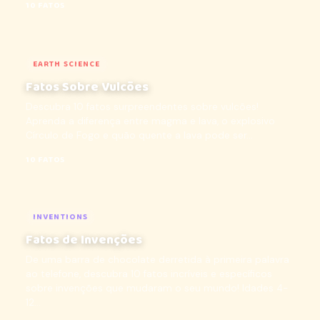
10 FATOS
EARTH SCIENCE
Fatos Sobre Vulcões
Descubra 10 fatos surpreendentes sobre vulcões!
Aprenda a diferença entre magma e lava, o explosivo
Círculo de Fogo e quão quente a lava pode ser...
10 FATOS
INVENTIONS
Fatos de Invenções
De uma barra de chocolate derretida à primeira palavra
ao telefone, descubra 10 fatos incríveis e específicos
sobre invenções que mudaram o seu mundo! Idades 4-
12...