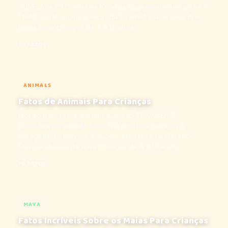
TONELADAS?! Descubra 10 fatos surpreendentes sobre o
ENIAC, codificação, o início da Internet e a história dos
jogos para crianças de 4 a 12 anos...
10 FATOS
ANIMALS
Fatos de Animais Para Crianças
Pronto para fatos animais que são SELVAGENS?
Descubra a velocidade de 120 km/h da chita, os 3
corações do polvo e o super-resistente tardígrado!
Ciência alucinante para crianças de 4 a 12 anos...
10 FATOS
MAYA
Fatos Incríveis Sobre os Maias Para Crianças