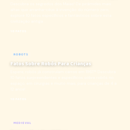
Descubra os segredos dos Maias! De pirâmides mais
altas que arranha-céus à invenção do número zero,
explore 10 fatos específicos e fantásticos sobre esta
civilização antiga...
10 FATOS
ROBOTS
Fatos Sobre Robôs Para Crianças
Espere, robôs já construíam carros em 1961?! Descubra
10 fatos surpreendentes e específicos sobre robôs no
espaço, em cirurgias e muito mais, para crianças de 4 a
12 anos!...
10 FATOS
MEDIEVAL