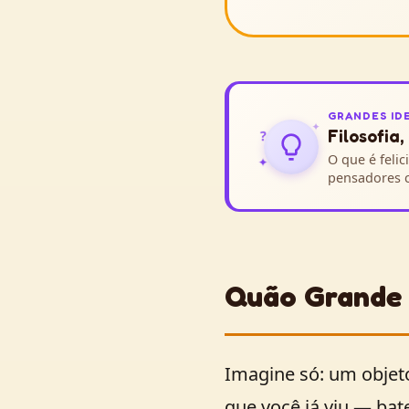
GRANDES ID
✦
Filosofia,
?
O que é feli
✦
pensadores c
Quão Grande 
Imagine só: um objeto
que você já viu — bat