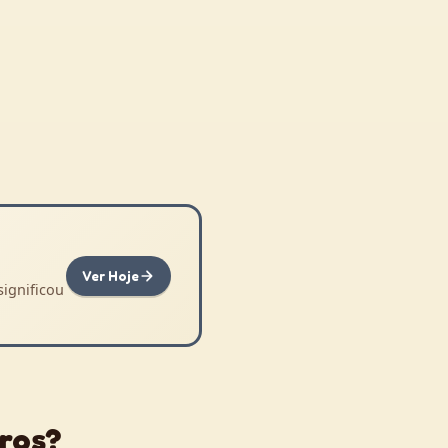
Ver Hoje
significou
ros?