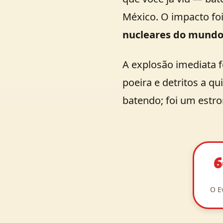
México. O impacto fo
nucleares do mundo
A explosão imediata 
poeira e detritos a q
batendo; foi um est
6
O E