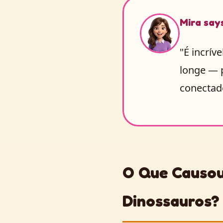
Mira say
"É incrív
longe — p
conectado
O Que Causou
Dinossauros?