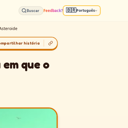
🇧🇷
Português
Feedback?
Buscar
Asteroide
mpartilhar história
 em que o