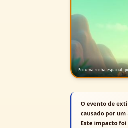
Sign Up Free
100% FREE
We respect your privacy. Unsubscribe anytime.
Foi uma rocha espacial g
O evento de exti
causado por um a
Este impacto fo