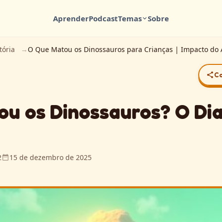
Aprender
Podcast
Temas
Sobre
tória
O Que Matou os Dinossauros para Crianças | Impacto do 
Co
u os Dinossauros? O Dia
2
15 de dezembro de 2025