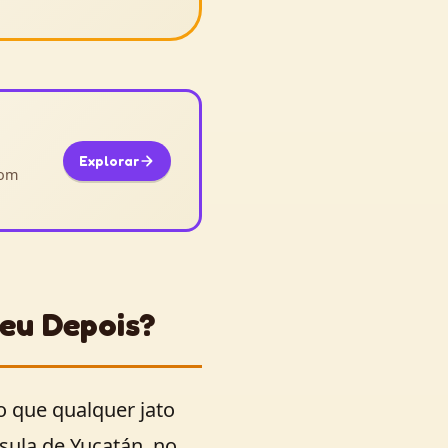
Explorar
com
eu Depois?
o que qualquer jato
sula de Yucatán, no