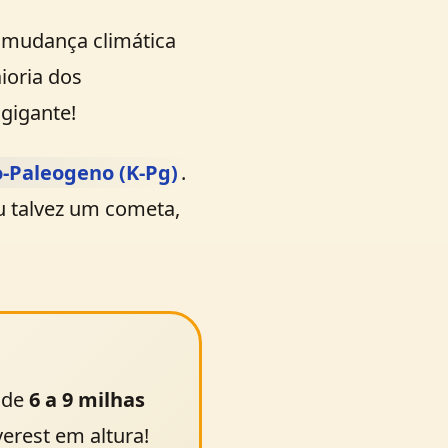
a mudança climática
ioria dos
gigante!
o-Paleogeno (K-Pg)
.
ou talvez um cometa,
 de
6 a 9 milhas
erest em altura!