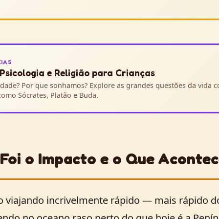
EIAS
 Psicologia e Religião para Crianças
cidade? Por que sonhamos? Explore as grandes questões da vida 
omo Sócrates, Platão e Buda.
Foi o Impacto e o Que Acontec
 viajando incrivelmente rápido — mais rápido d
endo no oceano raso perto do que hoje é a Penín