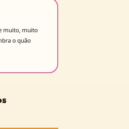
de muito, muito
embra o quão
os