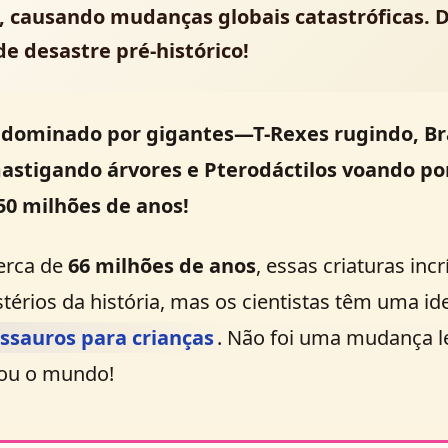
, causando mudanças globais catastróficas. 
 de desastre pré-histórico!
ominado por gigantes—T-Rexes rugindo, Br
stigando árvores e Pterodáctilos voando por
50 milhões de anos
!
cerca de
66 milhões de anos
, essas criaturas in
érios da história, mas os cientistas têm uma ide
ssauros para crianças
. Não foi uma mudança l
dou o mundo!