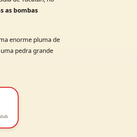
as as bombas
o uma enorme pluma de
só uma pedra grande
ulub