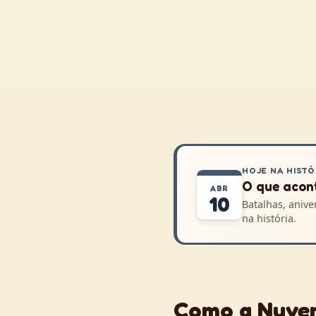
HOJE NA HISTÓ
O que acont
ABR
10
Batalhas, anive
na história.
Como a Nuvem