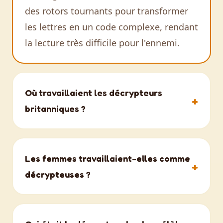
des rotors tournants pour transformer
les lettres en un code complexe, rendant
la lecture très difficile pour l'ennemi.
Où travaillaient les décrypteurs
britanniques ?
Le quartier général principal et top
secret du décryptage allié se trouvait à
Les femmes travaillaient-elles comme
Bletchley Park, un domaine en
décrypteuses ?
Angleterre. C'est là que des esprits
brillants ont travaillé sans relâche pour
Oui ! Les femmes étaient essentielles à
déchiffrer les communications
l'effort de décryptage. Environ 75 % du