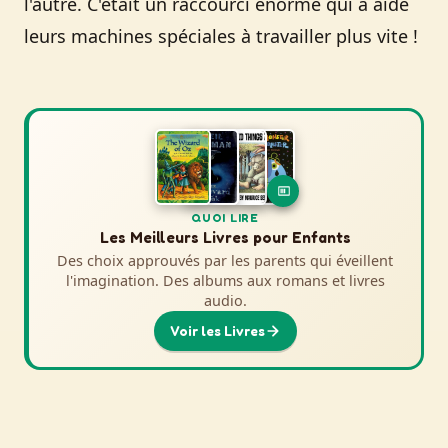
l'autre. C'était un raccourci énorme qui a aidé
leurs machines spéciales à travailler plus vite !
QUOI REGARDER
QUOI LIRE
Films et Séries d'Histoire pour Enfants
Les Meilleurs Livres pour Enfants
Des choix approuvés par les parents qui donnent vie
Des choix approuvés par les parents qui éveillent
l'imagination. Des albums aux romans et livres
à l'histoire. Des aventures animées aux
documentaires épiques.
audio.
Voir la Sélection
Voir les Livres