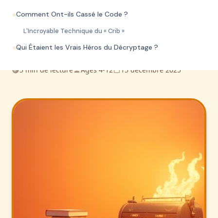
WW2 : Les Incroyables
We respect your privacy. Unsubscribe anytime.
Comment Ont-ils Cassé le Code ?
Décrypteurs pour les
L'Incroyable Technique du « Crib »
Enfants !
Qui Étaient les Vrais Héros du Décryptage ?
5 min de lecture
Ages 4-12
15 décembre 2025