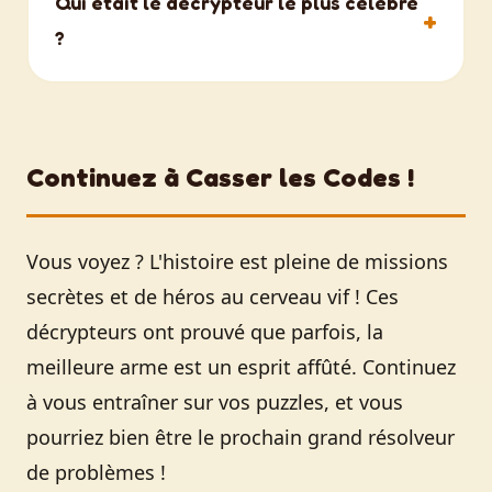
Qui était le décrypteur le plus célèbre
allemandes comme Enigma.
personnel de Bletchley Park étaient des
?
femmes, souvent issues du Service
Naval Royal Féminin (les Wrens), opérant
Alan Turing est sans doute le décrypteur
les machines complexes.
le plus célèbre pour son rôle crucial
dans la conception de la machine
Continuez à Casser les Codes !
Bombe, qui a permis d'automatiser le
processus de cassage du code Enigma.
Vous voyez ? L'histoire est pleine de missions
secrètes et de héros au cerveau vif ! Ces
décrypteurs ont prouvé que parfois, la
meilleure arme est un esprit affûté. Continuez
à vous entraîner sur vos puzzles, et vous
pourriez bien être le prochain grand résolveur
de problèmes !