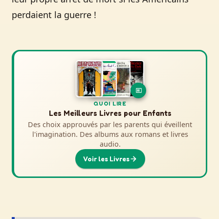
perdaient la guerre !
QUOI REGARDER
QUOI LIRE
Films et Séries d'Histoire pour Enfants
Les Meilleurs Livres pour Enfants
Des choix approuvés par les parents qui donnent vie
Des choix approuvés par les parents qui éveillent
l'imagination. Des albums aux romans et livres
à l'histoire. Des aventures animées aux
documentaires épiques.
audio.
Voir la Sélection
Voir les Livres