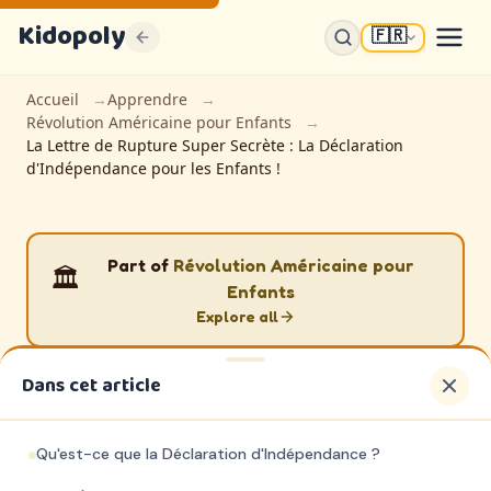
Kidopoly
🇫🇷
K
Accueil
Apprendre
Révolution Américaine pour Enfants
Sign up for discounts, free content and
La Lettre de Rupture Super Secrète : La Déclaration
free weekly events guides
d'Indépendance pour les Enfants !
Join parents and educators who use Kidopoly
Early access to new activities and printables
Exclusive subscriber discounts
Part of
Révolution Américaine pour
🏛️
Enfants
FREE EBOOK INCLUDED
10 Façons Dont les Enfants Apprennent
Explore all
Vraiment
Ce que dit la science (que les écoles ignorent souvent)
Dans cet article
Partager l'histoire
Histoire Américaine
Qu'est-ce que la Déclaration d'Indépendance ?
La Lettre de Rupture Super
Sign Up Free
100% FREE