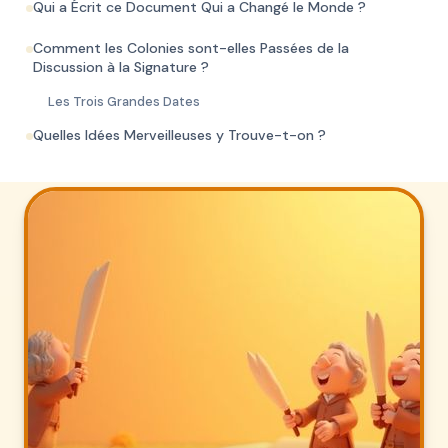
Secrète : La Déclaration
Qui a Écrit ce Document Qui a Changé le Monde ?
We respect your privacy. Unsubscribe anytime.
d'Indépendance pour les
Comment les Colonies sont-elles Passées de la
Discussion à la Signature ?
Enfants !
Les Trois Grandes Dates
5 min de lecture
Ages 4-12
15 décembre 2025
Quelles Idées Merveilleuses y Trouve-t-on ?