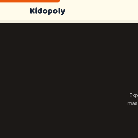
Kidopoly
Exp
mast