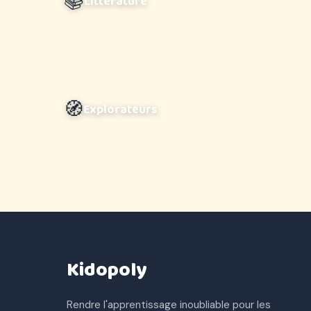
📚
Littérature
🧭
Explorateurs
Kidopoly
Rendre l'apprentissage inoubliable pour les