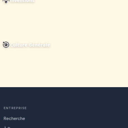
💡
Inventions
🎯
Culture Générale
ENTREPRISE
Recherche