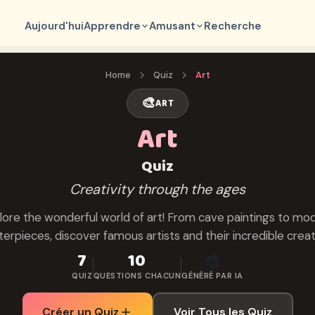
Aujourd'hui
Apprendre
Amusant
Recherche
Home
Quiz
Art
🎨
ART
Art
Quiz
Creativity through the ages
lore the wonderful world of art! From cave paintings to mo
erpieces, discover famous artists and their incredible creat
7
10
🎨
QUIZ
QUESTIONS CHACUN
GÉNÉRÉ PAR IA
Créer un Quiz
Voir Tous les Quiz