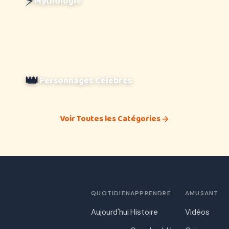
⚡
Mythologie
👑
Personnages Célèbres
Voir Toutes les Catégories
QUOTIDIEN
APPRENDRE
AMUSANT
Aujourd'hui
Histoire
Vidéos