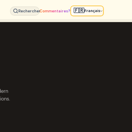
🇫🇷
Français
Rechercher
Commentaires?
dern
ions.