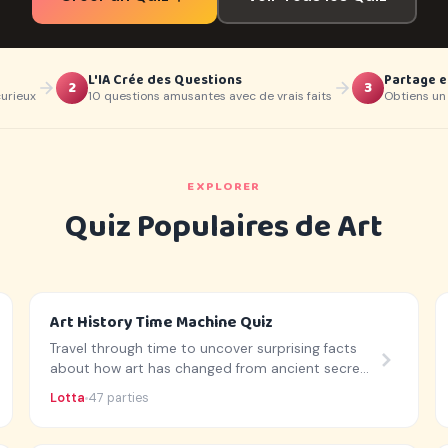
L'IA Crée des Questions
Partage e
2
3
curieux
10 questions amusantes avec de vrais faits
Obtiens un 
EXPLORER
Quiz Populaires de Art
Art History Time Machine Quiz
Travel through time to uncover surprising facts
about how art has changed from ancient secrets
to vibrant colors.
Lotta
47 parties