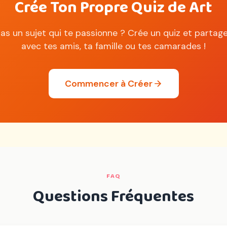
Crée Ton Propre Quiz de Art
 as un sujet qui te passionne ? Crée un quiz et partage
avec tes amis, ta famille ou tes camarades !
Commencer à Créer
FAQ
Questions Fréquentes