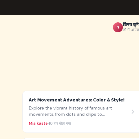
विषय चुनें
1
जो भी आपको 
Art Movement Adventures: Color & Style!
Explore the vibrant history of famous art
movements, from dots and drips to
dreamscapes!
Mia kaste
10 बार खेला गया