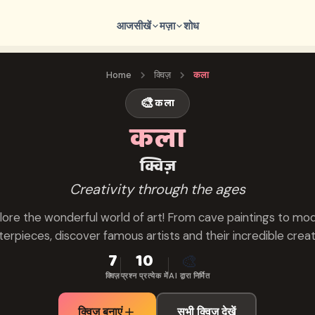
आज
सीखें
मज़ा
शोध
Home
क्विज़
कला
🎨
कला
कला
क्विज़
Creativity through the ages
lore the wonderful world of art! From cave paintings to mo
erpieces, discover famous artists and their incredible creat
7
10
🎨
क्विज़
प्रश्न प्रत्येक में
AI द्वारा निर्मित
क्विज़ बनाएं
सभी क्विज़ देखें