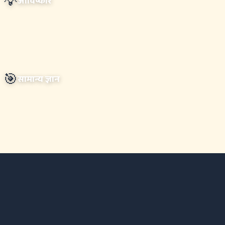
💡
आविष्कार
🎯
सामान्य ज्ञान