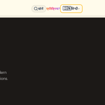
🇮🇳
हिन्दी
खोजें
प्रतिक्रिया?
dern
ions.