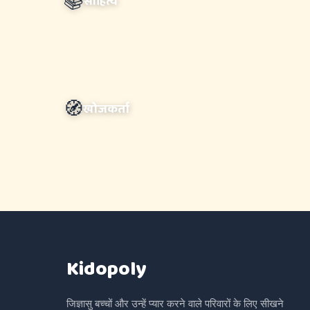
📚
साहित्य
🧭
खोजकर्ता
Kidopoly
जिज्ञासु बच्चों और उन्हें प्यार करने वाले परिवारों के लिए सीखने