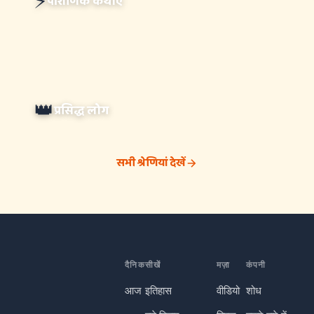
⚡
पौराणिक कथाएं
👑
प्रसिद्ध लोग
सभी श्रेणियां देखें
दैनिक
सीखें
मज़ा
कंपनी
आज
इतिहास
वीडियो
शोध