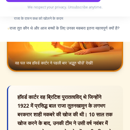
We respect your privacy. Unsubscribe anytime.
वे उस सारे खजाने को इतनी सुरक्षित तरीके से कैसे बाहर लाए?
राजा के दफन कक्ष को खोलने के कदम
राजा तुत कौन थे और आज बच्चों के लिए उनका मकबरा इतना महत्वपूर्ण क्यों है?
वह पल जब हॉवर्ड कार्टर ने पहली बार 'अद्भुत चीज़ें' देखीं!
हॉवर्ड कार्टर वह ब्रिटिश पुरातत्वविद् थे जिन्होंने
1922 में प्रसिद्ध बाल राजा तुतनखामुन के लगभग
बरकरार शाही मकबरे की खोज की थी। 10 साल तक
खोज करने के बाद, उनकी टीम ने उसी वर्ष नवंबर में