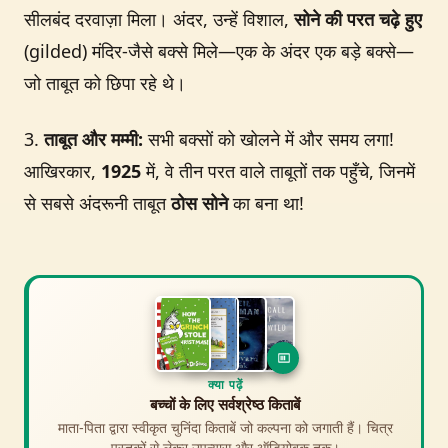
सीलबंद दरवाज़ा मिला। अंदर, उन्हें विशाल,
सोने की परत चढ़े हुए
(gilded) मंदिर-जैसे बक्से मिले—एक के अंदर एक बड़े बक्से—
जो ताबूत को छिपा रहे थे।
3.
ताबूत और मम्मी:
सभी बक्सों को खोलने में और समय लगा!
आखिरकार,
1925
में, वे तीन परत वाले ताबूतों तक पहुँचे, जिनमें
से सबसे अंदरूनी ताबूत
ठोस सोने
का बना था!
क्या देखें
क्या पढ़ें
बच्चों के लिए इतिहास फिल्में और शो
बच्चों के लिए सर्वश्रेष्ठ किताबें
माता-पिता द्वारा स्वीकृत चुनिंदा किताबें जो कल्पना को जगाती हैं। चित्र
माता-पिता द्वारा स्वीकृत चुनिंदा फिल्में जो इतिहास को जीवंत करती हैं।
एनिमेटेड एडवेंचर से लेकर महाकाव्य डॉक्यूमेंट्री तक।
पुस्तकों से लेकर उपन्यास और ऑडियोबुक तक।