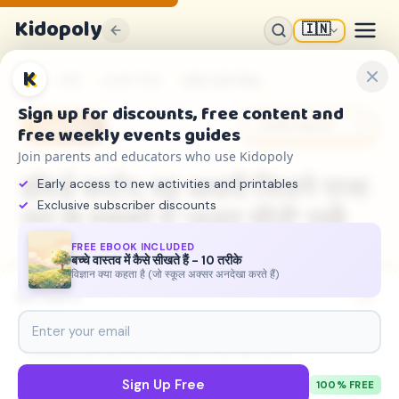
Kidopoly
🇮🇳
K
होम
सीखें
प्राचीन मिस्र
हॉवर्ड कार्टर मिस्र
Sign up for discounts, free content and
कहानी साझा करें
प्राचीन मिस्र
free weekly events guides
Join parents and educators who use Kidopoly
हॉवर्ड कार्टर: वह आदमी जिसने राजा
Early access to new activities and printables
Exclusive subscriber discounts
तुत के मकबरे में 'अद्भुत चीज़ें' पाईं!
FREE EBOOK INCLUDED
5.5 मिनट पढ़ने का समय
Ages 4-12
15 दिसंबर 2025
बच्चे वास्तव में कैसे सीखते हैं - 10 तरीके
विज्ञान क्या कहता है (जो स्कूल अक्सर अनदेखा करते हैं)
इस लेख में
पुरातत्वविद् कौन होता है और कार्टर मिस्र में क्यों खोज रहे थे?
Sign Up Free
100% FREE
बड़ी खोज: तारीखें, कदम और एक प्रसिद्ध सवाल