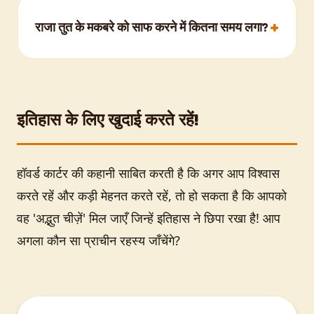
रहा है?', तो हॉवर्ड कार्टर ने प्रसिद्ध रूप से जवाब दिया
राजा तुत के मकबरे को साफ करने में कितना समय लगा?
'हाँ, अद्भुत चीज़ें!' जैसे ही उन्होंने मोमबत्ती के साथ छेद में
झाँका और अंदर चमकते खजाने देखे।
हॉवर्ड कार्टर और उनकी टीम को राजा तुतनखामुन के
मकबरे से सभी 5,000 से अधिक वस्तुओं को सावधानी से
हटाने और सूचीबद्ध करने में लगभग 10 साल लगे, जो
इतिहास के लिए खुदाई करते रहें!
1932 में समाप्त हुआ।
हॉवर्ड कार्टर की कहानी साबित करती है कि अगर आप विश्वास
करते रहें और कड़ी मेहनत करते रहें, तो हो सकता है कि आपको
वह 'अद्भुत चीज़ें' मिल जाएँ जिन्हें इतिहास ने छिपा रखा है! आप
अगला कौन सा प्राचीन रहस्य जाँचेंगे?