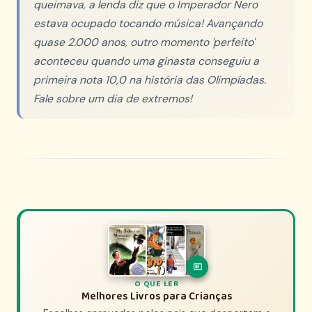
queimava, a lenda diz que o Imperador Nero
estava ocupado tocando música! Avançando
quase 2.000 anos, outro momento 'perfeito'
aconteceu quando uma ginasta conseguiu a
primeira nota 10,0 na história das Olimpíadas.
Fale sobre um dia de extremos!
O QUE ASSISTIR
O QUE LER
Filmes e Séries de História para Crianças
Melhores Livros para Crianças