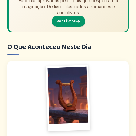
Escolhas aprovadas pelos pais que despertam a
Escolhas aprovadas pelos pais que dão vida à
história. De aventuras animadas a documentários
imaginação. De livros ilustrados a romances e
audiolivros.
épicos.
Ver Seleção
Ver Livros
O Que Aconteceu Neste Dia