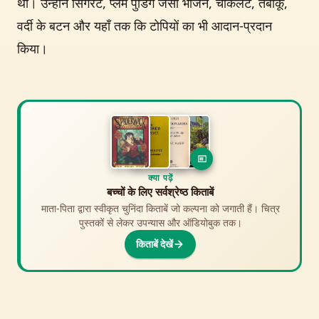
थीं। उन्होंने सिगरेट, प्लम पुडिंग जैसा भोजन, चॉकलेट, तंबाकू,
वर्दी के बटन और यहाँ तक कि टोपियों का भी आदान-प्रदान
किया।
क्या देखें
क्या पढ़ें
बच्चों के लिए इतिहास फिल्में और शो
बच्चों के लिए सर्वश्रेष्ठ किताबें
माता-पिता द्वारा स्वीकृत चुनिंदा किताबें जो कल्पना को जगाती हैं। चित्र
माता-पिता द्वारा स्वीकृत चुनिंदा फिल्में जो इतिहास को जीवंत करती हैं।
एनिमेटेड एडवेंचर से लेकर महाकाव्य डॉक्यूमेंट्री तक।
पुस्तकों से लेकर उपन्यास और ऑडियोबुक तक।
किताबें देखें
देखें