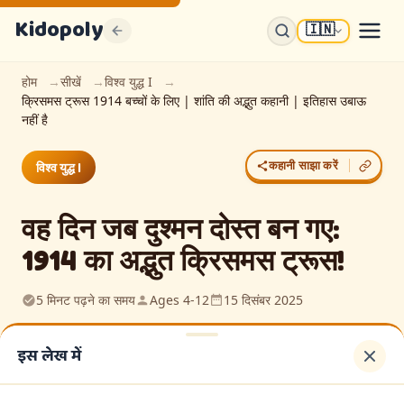
Kidopoly
🇮🇳
K
होम
सीखें
विश्व युद्ध I
क्रिसमस ट्रूस 1914 बच्चों के लिए | शांति की अद्भुत कहानी | इतिहास उबाऊ
Sign up for discounts, free content and
नहीं है
free weekly events guides
Join parents and educators who use Kidopoly
कहानी साझा करें
विश्व युद्ध I
Early access to new activities and printables
Exclusive subscriber discounts
वह दिन जब दुश्मन दोस्त बन गए:
1914 का अद्भुत क्रिसमस ट्रूस!
FREE EBOOK INCLUDED
बच्चे वास्तव में कैसे सीखते हैं - 10 तरीके
विज्ञान क्या कहता है (जो स्कूल अक्सर अनदेखा करते हैं)
5 मिनट पढ़ने का समय
Ages 4-12
15 दिसंबर 2025
इस लेख में
Sign Up Free
100% FREE